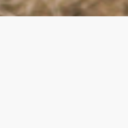
Pancho R. Eguiagaray - Fotógrafo de Naturaleza y
Deportes
Impactantes contactos
visuales.